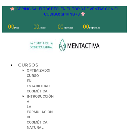
Ir
¡SPRING SALE! 70€ DTO. EN EL TOP 3 DE VENTAS CON EL
al
CÓDIGO: SPRING70
contenido
00
00
00
00
Días
Horas
Minutos
Segundos
CURSOS
OPTIMIZADO!
CURSO
EN
ESTABILIDAD
COSMÉTICA
INTRODUCCIÓN
A
LA
FORMULACIÓN
DE
COSMÉTICA
NATURAL