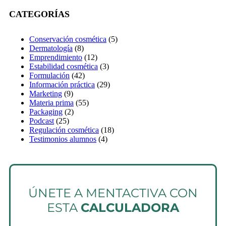
CATEGORÍAS
Conservación cosmética
(5)
Dermatología
(8)
Emprendimiento
(12)
Estabilidad cosmética
(3)
Formulación
(42)
Información práctica
(29)
Marketing
(9)
Materia prima
(55)
Packaging
(2)
Podcast
(25)
Regulación cosmética
(18)
Testimonios alumnos
(4)
ÚNETE A MENTACTIVA CON
ESTA
CALCULADORA