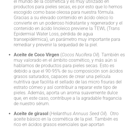
el mundo de la cosmética y es muy utilizado en
productos para pieles secas, es por esto que lo hemos
escogido como base oleosa para nuestra fórmula.
Gracias a su elevado contenido en ácido oleico lo
convierte en un poderoso hidratante y regenerador y el
contenido en ácido linoleico previene la TEWL (Trans
Epidermial Water Loss, pérdida de agua
transepidérmica), un parámetro muy importante para
remediar y prevenir la sequedad de la piel.
Aceite de Coco Virgen
(
Cocos Nucifera Oil
)
.
También es
muy valorado en el ámbito cosmético, y más aún si
hablamos de productos para pieles secas. Esto es
debido a que el 90-95% de su composición son ácidos
grasos saturados, capaces de crear una película
nutritiva que facilita el sellado de las micro fisuras del
estrato córneo y así contribuir a reparar este tipo de
pieles. Además, aporta un aroma suavemente dulce
que, en este caso, contribuye a la agradable fragancia
de nuestro sérum.
Aceite de girasol
(
Helianthus Annuus Seed Oil
). Otro
aceite básico en la cosmética de la piel. También es
rico en ácidos grasos esenciales que aportan