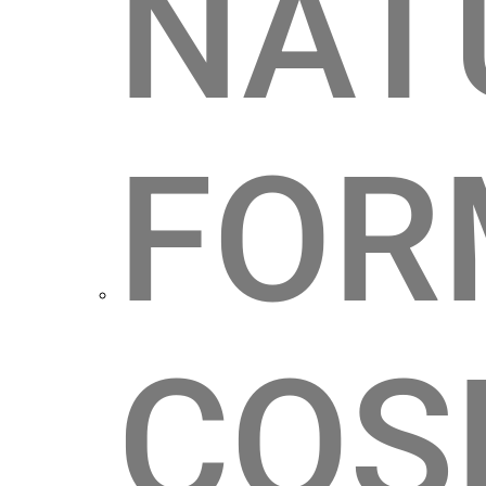
NAT
FOR
COS