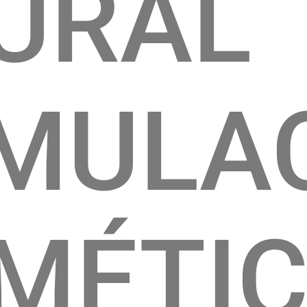
URAL
MULA
MÉTI