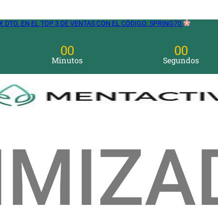
€ DTO. EN EL TOP 3 DE VENTAS CON EL CÓDIGO: SPRING70
00
00
Minutos
Segundos
IMIZA