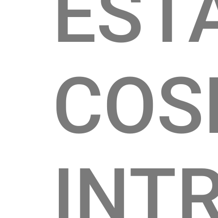
EST
COS
INT