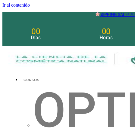
Ir al contenido
¡SPRING SALE! 70
00
00
Días
Horas
CURSOS
OPT