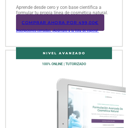
Aprende desde cero y con base científica a
formular tu propia línea de cosmética natural.
COMPRAR AHORA POR
499,00
€
Inscripciones cerradas. ¡Apúntate a la lista de espera!
NIVEL AVANZADO
100% ONLINE | TUTORIZADO