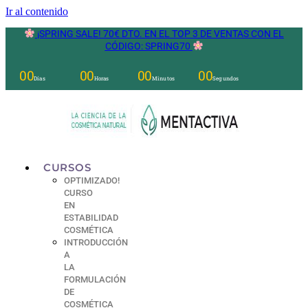
Ir al contenido
¡SPRING SALE! 70€ DTO. EN EL TOP 3 DE VENTAS CON EL
CÓDIGO: SPRING70
00
00
00
00
Días
Horas
Minutos
Segundos
CURSOS
OPTIMIZADO!
CURSO
EN
ESTABILIDAD
COSMÉTICA
INTRODUCCIÓN
A
LA
FORMULACIÓN
DE
COSMÉTICA