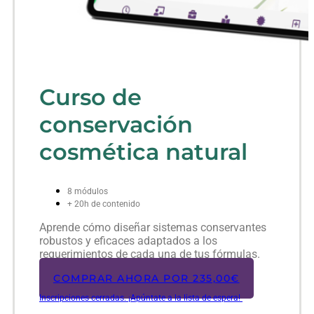
Curso de
conservación
cosmética natural
8 módulos
+ 20h de contenido
Aprende cómo diseñar sistemas conservantes
robustos y eficaces adaptados a los
requerimientos de cada una de tus fórmulas.
COMPRAR AHORA POR
235,00
€
Inscripciones cerradas. ¡Apúntate a la lista de espera!