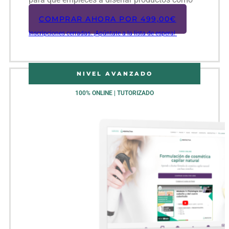
un/a pro!
COMPRAR AHORA POR
499,00
€
Inscripciones cerradas. ¡Apúntate a la lista de espera!
NIVEL AVANZADO
100% ONLINE | TUTORIZADO