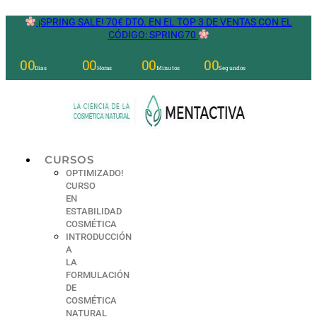
Ir
¡SPRING SALE! 70€ DTO. EN EL TOP 3 DE VENTAS CON EL
al
CÓDIGO: SPRING70
contenido
00
00
00
00
Días
Horas
Minutos
Segundos
CURSOS
OPTIMIZADO!
CURSO
EN
ESTABILIDAD
COSMÉTICA
INTRODUCCIÓN
A
LA
FORMULACIÓN
DE
COSMÉTICA
NATURAL