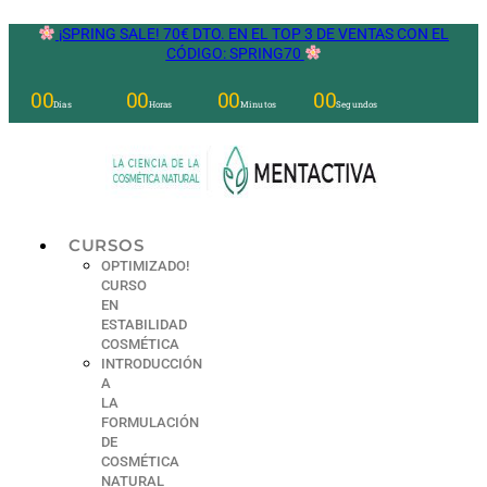
Ir
¡SPRING SALE! 70€ DTO. EN EL TOP 3 DE VENTAS CON EL
al
CÓDIGO: SPRING70
contenido
00
00
00
00
Días
Horas
Minutos
Segundos
CURSOS
OPTIMIZADO!
CURSO
EN
ESTABILIDAD
COSMÉTICA
INTRODUCCIÓN
A
LA
FORMULACIÓN
DE
COSMÉTICA
NATURAL