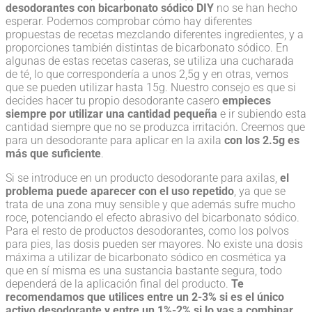
desodorantes con bicarbonato sódico DIY
no se han hecho
esperar. Podemos comprobar cómo hay diferentes
propuestas de recetas mezclando diferentes ingredientes, y a
proporciones también distintas de bicarbonato sódico. En
algunas de estas recetas caseras, se utiliza una cucharada
de té, lo que correspondería a unos 2,5g y en otras, vemos
que se pueden utilizar hasta 15g. Nuestro consejo es que si
decides hacer tu propio desodorante casero
empieces
siempre por utilizar una cantidad pequeña
e ir subiendo esta
cantidad siempre que no se produzca irritación. Creemos que
para un desodorante para aplicar en la axila
con los 2.5g es
más que suficiente
.
Si se introduce en un producto desodorante para axilas,
el
problema puede aparecer con el uso repetido
, ya que se
trata de una zona muy sensible y que además sufre mucho
roce, potenciando el efecto abrasivo del bicarbonato sódico.
Para el resto de productos desodorantes, como los polvos
para pies, las dosis pueden ser mayores. No existe una dosis
máxima a utilizar de bicarbonato sódico en cosmética ya
que en sí misma es una sustancia bastante segura, todo
dependerá de la aplicación final del producto.
Te
recomendamos que utilices entre un 2-3% si es el único
activo desodorante y entre un 1%-2% si lo vas a combinar