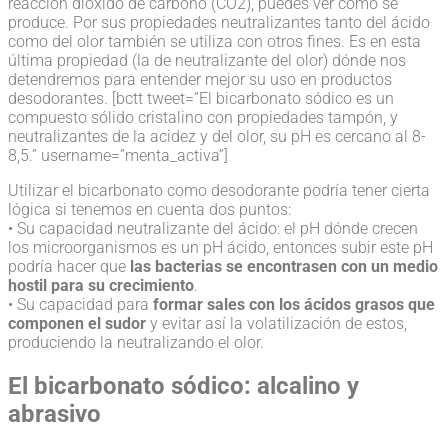
reacción dióxido de carbono (CO2), puedes ver cómo se
produce. Por sus propiedades neutralizantes tanto del ácido
como del olor también se utiliza con otros fines. Es en esta
última propiedad (la de neutralizante del olor) dónde nos
detendremos para entender mejor su uso en productos
desodorantes. [bctt tweet=”El bicarbonato sódico es un
compuesto sólido cristalino con propiedades tampón, y
neutralizantes de la acidez y del olor, su pH es cercano al 8-
8,5.” username=”menta_activa”]
Utilizar el bicarbonato como desodorante podría tener cierta
lógica si tenemos en cuenta dos puntos:
• Su capacidad neutralizante del ácido: el pH dónde crecen
los microorganismos es un pH ácido, entonces subir este pH
podría hacer que
las bacterias se encontrasen con un medio
hostil para su crecimiento
.
• Su capacidad para
formar sales con los ácidos grasos que
componen el sudor
y evitar así la volatilización de estos,
produciendo la neutralizando el olor.
El bicarbonato sódico: alcalino y
abrasivo