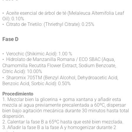
• Aceite esencial de árbol de té (Melaleuca Alternifolia Leaf
Oil): 0.10%
• Citrato de Trietilo: (Thriethyl Citrate): 0.25%
Fase D
• Verochic (Shikimic Acid): 1.00 %
• Hidrolato de Manzanilla Romana / ECO SBAC (Aqua,
Chamomilla Recutita Flower Extract, Sodium Benzoate,
Citric Acid): 10.00%
• Sharomix 705TM (Benzyl Alcohol, Dehydroacetic Acid,
Benzoic Acid, Sorbic Acid): 0.50%
Procedimiento
1. Mezclar bien la glicerina + goma xantana y añadir esta
mezcla al agua previamente precalentada a 60ºC, dispersar
bien bajo agitación mecánica durante 30 minutos hasta total
dispersión.
2. Calentar la fase B a 65ºC hasta que esté bien mezclada.
3. Añadir la fase B a la fase A y homogenizar durante 2