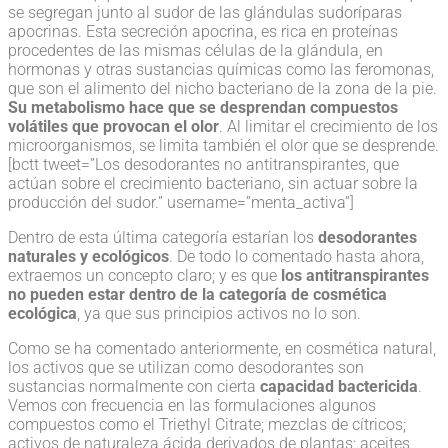
se segregan junto al sudor de las glándulas sudoríparas
apocrinas. Esta secreción apocrina, es rica en proteínas
procedentes de las mismas células de la glándula, en
hormonas y otras sustancias químicas como las feromonas,
que son el alimento del nicho bacteriano de la zona de la pie.
Su metabolismo hace que se desprendan compuestos
volátiles que provocan el olor
. Al limitar el crecimiento de los
microorganismos, se limita también el olor que se desprende.
[bctt tweet=”Los desodorantes no antitranspirantes, que
actúan sobre el crecimiento bacteriano, sin actuar sobre la
producción del sudor.” username=”menta_activa”]
Dentro de esta última categoría estarían los
desodorantes
naturales y ecológicos
. De todo lo comentado hasta ahora,
extraemos un concepto claro; y es que
los antitranspirantes
no pueden estar dentro de la categoría de cosmética
ecológica
, ya que sus principios activos no lo son.
Como se ha comentado anteriormente, en cosmética natural,
los activos que se utilizan como desodorantes son
sustancias normalmente con cierta
capacidad bactericida
.
Vemos con frecuencia en las formulaciones algunos
compuestos como el Triethyl Citrate; mezclas de cítricos;
activos de naturaleza ácida derivados de plantas; aceites