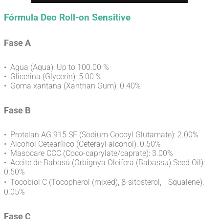
Fórmula Deo Roll-on Sensitive
Fase A
• Agua (Aqua): Up to 100.00 %
• Glicerina (Glycerin): 5.00 %
• Goma xantana (Xanthan Gum): 0.40%
Fase B
• Protelan AG 915 SF (Sodium Cocoyl Glutamate): 2.00%
• Alcohol Cetearílico (Ceterayl alcohol): 0.50%
• Masocare CCC (Coco-caprylate/caprate): 3.00%
• Aceite de Babasú (Orbignya Oleifera (Babassu) Seed Oil):
0.50%
• Tocobiol C (Tocopherol (mixed), β-sitosterol, Squalene):
0.05%
Fase C