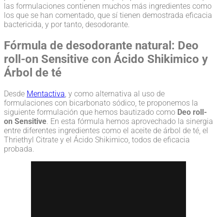
las formulaciones contienen muchos más ingredientes como
los que se han comentado, que sí tienen demostrada eficacia
bactericida, y por tanto, desodorante.
Fórmula de desodorante natural: Deo
roll-on Sensitive con Ácido Shikimico y
Árbol de té
Desde
Mentactiva
, y como alternativa al uso de
formulaciones con bicarbonato sódico, te proponemos la
siguiente formulación que hemos bautizado como
Deo roll-
on Sensitive
. En esta fórmula hemos aprovechado la sinergia
entre diferentes ingredientes como el aceite de árbol de té, el
Thriethyl Citrate y el Ácido Shikimico, todos de eficacia
probada.