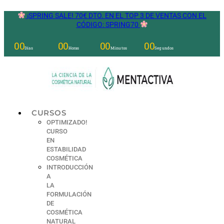
Ir
¡SPRING SALE! 70€ DTO. EN EL TOP 3 DE VENTAS CON EL
al
CÓDIGO: SPRING70
contenido
00
00
00
00
Días
Horas
Minutos
Segundos
CURSOS
OPTIMIZADO!
CURSO
EN
ESTABILIDAD
COSMÉTICA
INTRODUCCIÓN
A
LA
FORMULACIÓN
DE
COSMÉTICA
NATURAL