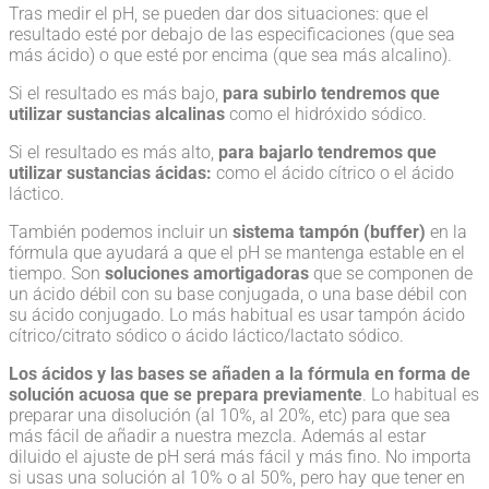
Tras medir el pH, se pueden dar dos situaciones: que el
resultado esté por debajo de las especificaciones (que sea
más ácido) o que esté por encima (que sea más alcalino).
Si el resultado es más bajo,
para subirlo tendremos que
utilizar sustancias alcalinas
como el hidróxido sódico.
Si el resultado es más
alto,
para bajarlo tendremos que
utilizar sustancias ácidas:
como el ácido cítrico o el ácido
láctico.
También podemos incluir un
sistema tampón (buffer)
en la
fórmula que ayudará a que el pH se mantenga estable en el
tiempo. Son
soluciones amortigadoras
que se componen de
un ácido débil con su base conjugada, o una base débil con
su ácido conjugado. Lo más habitual es usar tampón ácido
cítrico/citrato sódico o ácido láctico/lactato sódico.
Los ácidos y las bases se añaden a la fórmula en forma de
solución acuosa que se prepara previamente
. Lo habitual es
preparar una disolución (al 10%, al 20%, etc) para que sea
más fácil de añadir a nuestra mezcla. Además al estar
diluido el ajuste de pH será más fácil y más fino. No importa
si usas una solución al 10% o al 50%, pero hay que tener en