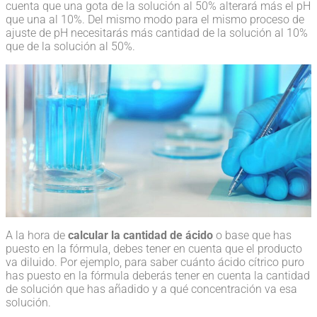
cuenta que una gota de la solución al 50% alterará más el pH
que una al 10%. Del mismo modo para el mismo proceso de
ajuste de pH necesitarás más cantidad de la solución al 10%
que de la solución al 50%.
A la hora de
calcular la cantidad de ácido
o base que has
puesto en la fórmula, debes tener en cuenta que el producto
va diluido. Por ejemplo, para saber cuánto ácido cítrico puro
has puesto en la fórmula deberás tener en cuenta la cantidad
de solución que has añadido y a qué concentración va esa
solución.