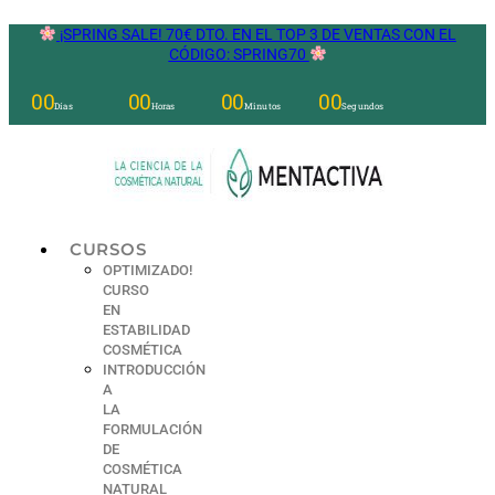
Ir
¡SPRING SALE! 70€ DTO. EN EL TOP 3 DE VENTAS CON EL
al
CÓDIGO: SPRING70
contenido
00
00
00
00
Días
Horas
Minutos
Segundos
CURSOS
OPTIMIZADO!
CURSO
EN
ESTABILIDAD
COSMÉTICA
INTRODUCCIÓN
A
LA
FORMULACIÓN
DE
COSMÉTICA
NATURAL