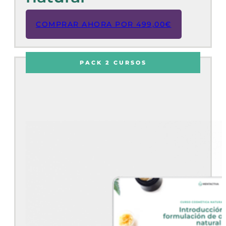
COMPRAR AHORA POR
499,00
€
PACK 2 CURSOS