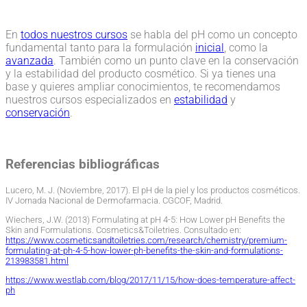
En
todos nuestros cursos
se habla del pH como un concepto
fundamental tanto para la formulación
inicial
, como la
avanzada
. También como un punto clave en la conservación
y la estabilidad del producto cosmético. Si ya tienes una
base y quieres ampliar conocimientos, te recomendamos
nuestros cursos especializados en
estabilidad
y
conservación
.
Referencias bibliográficas
Lucero, M. J. (Noviembre, 2017). El pH de la piel y los productos cosméticos.
IV Jornada Nacional de Dermofarmacia. CGCOF, Madrid.
Wiechers, J.W. (2013) Formulating at pH 4-5: How Lower pH Benefits the
Skin and Formulations. Cosmetics&Toiletries. Consultado en:
https://www.cosmeticsandtoiletries.com/research/chemistry/premium-
formulating-at-ph-4-5-how-lower-ph-benefits-the-skin-and-formulations-
213983581.html
https://www.westlab.com/blog/2017/11/15/how-does-temperature-affect-
ph