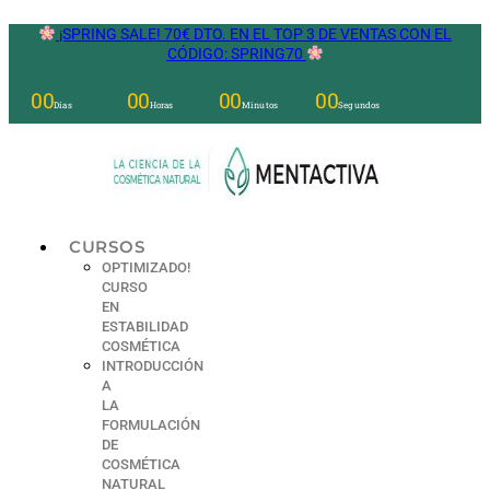
Ir
¡SPRING SALE! 70€ DTO. EN EL TOP 3 DE VENTAS CON EL
al
CÓDIGO: SPRING70
contenido
00
00
00
00
Días
Horas
Minutos
Segundos
CURSOS
OPTIMIZADO!
CURSO
EN
ESTABILIDAD
COSMÉTICA
INTRODUCCIÓN
A
LA
FORMULACIÓN
DE
COSMÉTICA
NATURAL