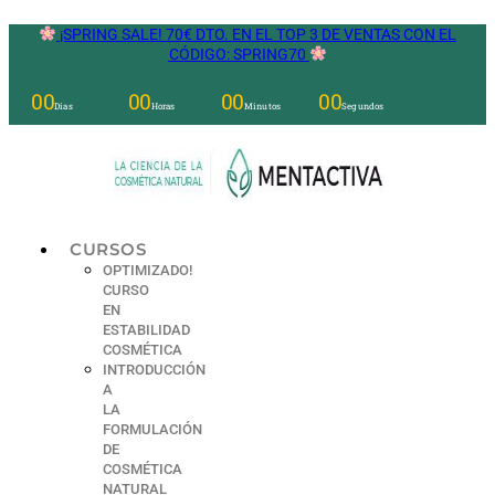
Ir
¡SPRING SALE! 70€ DTO. EN EL TOP 3 DE VENTAS CON EL
al
CÓDIGO: SPRING70
contenido
00
00
00
00
Días
Horas
Minutos
Segundos
CURSOS
OPTIMIZADO!
CURSO
EN
ESTABILIDAD
COSMÉTICA
INTRODUCCIÓN
A
LA
FORMULACIÓN
DE
COSMÉTICA
NATURAL