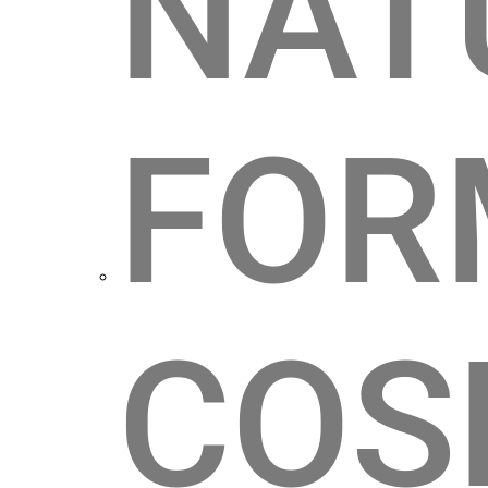
NAT
FOR
COS