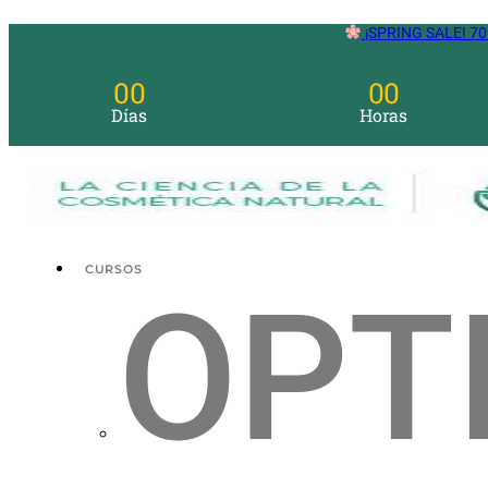
Ir
¡SPRING SALE! 70
al
contenido
00
00
Días
Horas
CURSOS
OPT