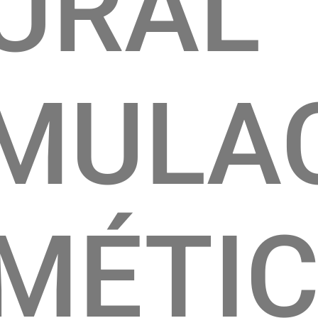
URAL
MULA
MÉTI