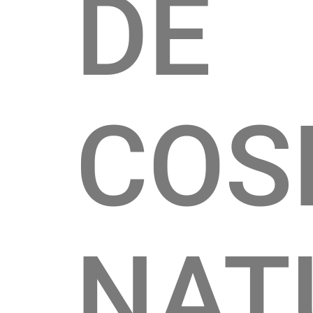
DE
COS
NAT