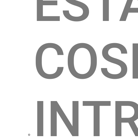
EST
COS
INT