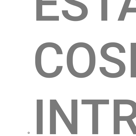
EST
COS
INT