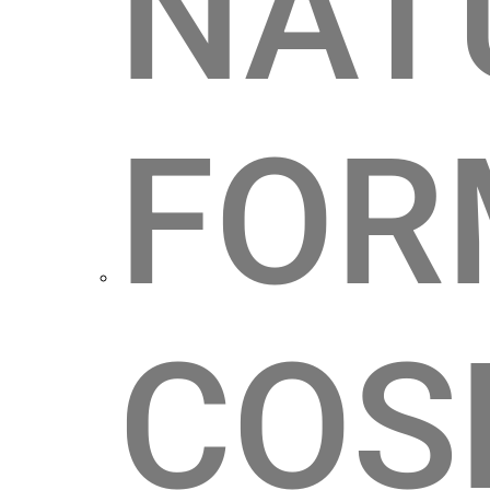
NAT
FOR
COS