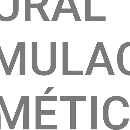
URAL
MULA
MÉTI