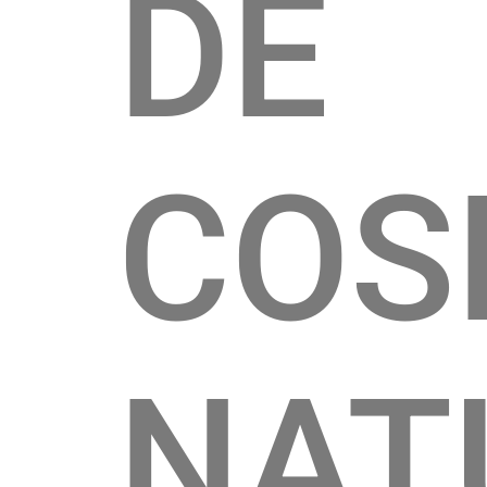
DE
COS
NAT