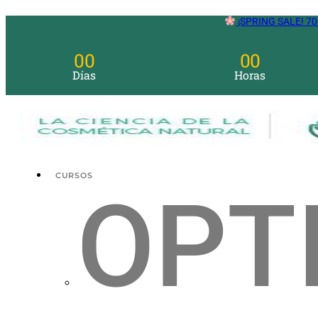
Ir
¡SPRING SALE! 70
al
contenido
00
00
Días
Horas
CURSOS
OPT