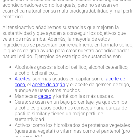
acondicionadores como los quats, pero no se usan en
cosmética natural por su mala biodegradabilidad y mal perfil
ecotóxico.
Al tensioactivo añadiremos sustancias que mejoren la
sustantividad y que ayuden a conseguir los objetivos que
veíamos más arriba. Además, la mayoría de estos
ingredientes se presentan comercialmente en formato sólido,
lo que es de gran ayuda para crear nuestro acondicionador
natural sólido. Ejemplos de este tipo de sustancias son:
Alcoholes grasos: alcohol cetílico, alcohol cetearílico,
alcohol behenílico,…
Aceites
: son más usados en capilar son el
aceite de
coco
, el
aceite de argán
y el aceite de germen de trigo,
aunque se usan otros muchos.
Mantecas:
cacao
y karité son las más usadas.
Ceras: se usan en un bajo porcentaje, ya que con los
alcoholes grasos podemos conseguir una dureza de
pastilla similar y tienen un mejor perfil de
sustantividad.
Activos: como los hidrolizados de proteínas vegetales
(queratina vegetal) o vitaminas como el pantenol (pro-
vitamina B5).