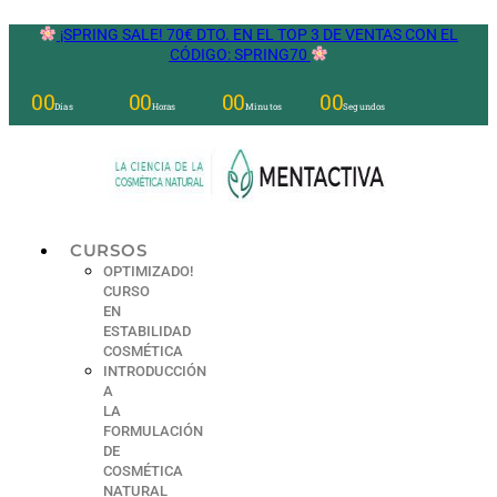
Ir
¡SPRING SALE! 70€ DTO. EN EL TOP 3 DE VENTAS CON EL
al
CÓDIGO: SPRING70
contenido
00
00
00
00
Días
Horas
Minutos
Segundos
CURSOS
OPTIMIZADO!
CURSO
EN
ESTABILIDAD
COSMÉTICA
INTRODUCCIÓN
A
LA
FORMULACIÓN
DE
COSMÉTICA
NATURAL