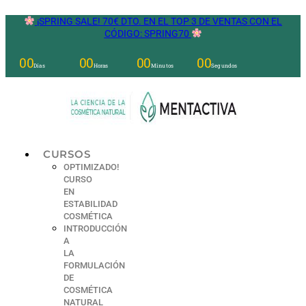
Ir
¡SPRING SALE! 70€ DTO. EN EL TOP 3 DE VENTAS CON EL
al
CÓDIGO: SPRING70
contenido
00
00
00
00
Días
Horas
Minutos
Segundos
CURSOS
OPTIMIZADO!
CURSO
EN
ESTABILIDAD
COSMÉTICA
INTRODUCCIÓN
A
LA
FORMULACIÓN
DE
COSMÉTICA
NATURAL