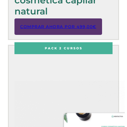
cosmética capilar
natural
COMPRAR AHORA POR
499,00
€
PACK 2 CURSOS