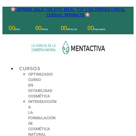
Ir
¡SPRING SALE! 70€ DTO. EN EL TOP 3 DE VENTAS CON EL
al
CÓDIGO: SPRING70
contenido
00
00
00
00
Días
Horas
Minutos
Segundos
CURSOS
OPTIMIZADO!
CURSO
EN
ESTABILIDAD
COSMÉTICA
INTRODUCCIÓN
A
LA
FORMULACIÓN
DE
COSMÉTICA
NATURAL