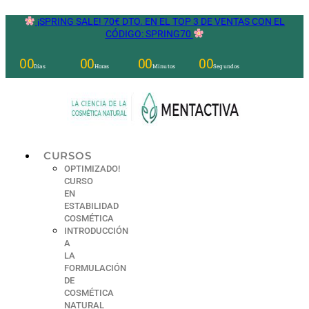
Ir
¡SPRING SALE! 70€ DTO. EN EL TOP 3 DE VENTAS CON EL
al
CÓDIGO: SPRING70
contenido
00
00
00
00
Días
Horas
Minutos
Segundos
CURSOS
OPTIMIZADO!
CURSO
EN
ESTABILIDAD
COSMÉTICA
INTRODUCCIÓN
A
LA
FORMULACIÓN
DE
COSMÉTICA
NATURAL