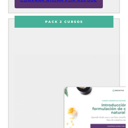
COMPRAR AHORA POR
499,00
€
PACK 2 CURSOS