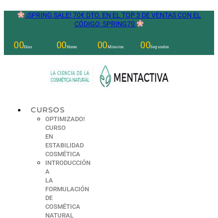
Ir
¡SPRING SALE! 70€ DTO. EN EL TOP 3 DE VENTAS CON EL
al
CÓDIGO: SPRING70
contenido
00
00
00
00
Días
Horas
Minutos
Segundos
CURSOS
OPTIMIZADO!
CURSO
EN
ESTABILIDAD
COSMÉTICA
INTRODUCCIÓN
A
LA
FORMULACIÓN
DE
COSMÉTICA
NATURAL