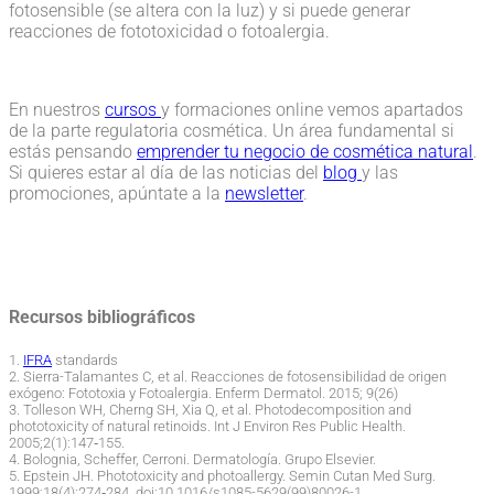
fotosensible (se altera con la luz) y si puede generar
reacciones de fototoxicidad o fotoalergia.
En nuestros
cursos
y formaciones online vemos apartados
de la parte regulatoria cosmética. Un área fundamental si
estás pensando
emprender tu negocio de cosmética natural
.
Si quieres estar al día de las noticias del
blog
y las
promociones, apúntate a la
newsletter
.
Recursos bibliográficos
1.
IFRA
standards
2. Sierra-Talamantes C, et al. Reacciones de fotosensibilidad de origen
exógeno: Fototoxia y Fotoalergia. Enferm Dermatol. 2015; 9(26)
3. Tolleson WH, Cherng SH, Xia Q, et al. Photodecomposition and
phototoxicity of natural retinoids. Int J Environ Res Public Health.
2005;2(1):147‐155.
4. Bolognia, Scheffer, Cerroni. Dermatología. Grupo Elsevier.
5. Epstein JH. Phototoxicity and photoallergy. Semin Cutan Med Surg.
1999;18(4):274‐284. doi:10.1016/s1085-5629(99)80026-1