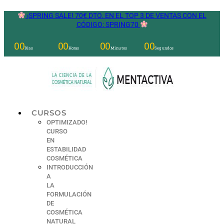
Ir
¡SPRING SALE! 70€ DTO. EN EL TOP 3 DE VENTAS CON EL
al
CÓDIGO: SPRING70
contenido
00
00
00
00
Días
Horas
Minutos
Segundos
CURSOS
OPTIMIZADO!
CURSO
EN
ESTABILIDAD
COSMÉTICA
INTRODUCCIÓN
A
LA
FORMULACIÓN
DE
COSMÉTICA
NATURAL