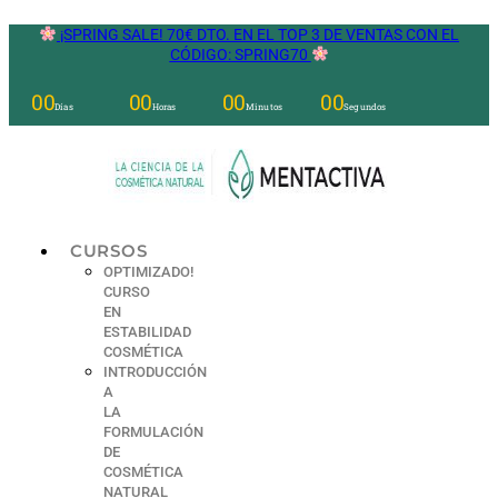
Ir
¡SPRING SALE! 70€ DTO. EN EL TOP 3 DE VENTAS CON EL
al
CÓDIGO: SPRING70
contenido
00
00
00
00
Días
Horas
Minutos
Segundos
CURSOS
OPTIMIZADO!
CURSO
EN
ESTABILIDAD
COSMÉTICA
INTRODUCCIÓN
A
LA
FORMULACIÓN
DE
COSMÉTICA
NATURAL