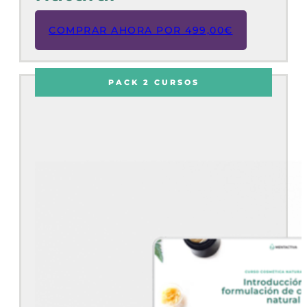
COMPRAR AHORA POR
499,00
€
PACK 2 CURSOS